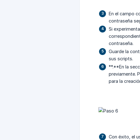
En el campo co
contraseña seg
Si experimenta
correspondient
contraseña.
Guarde la cont
sus scripts.
**.**En la sec
previamente. P
para la creaci
Con éxito, el 